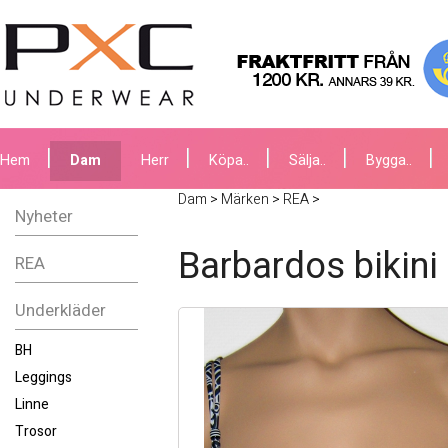
Hem
Dam
Herr
Köpa..
Sälja..
Bygga..
Dam
>
Märken
>
REA
>
Nyheter
Barbardos bikini
REA
Underkläder
BH
Leggings
Linne
Trosor