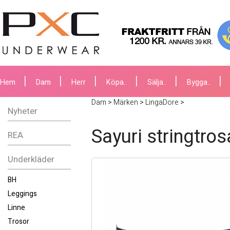
Hem
Dam
Herr
Köpa..
Sälja..
Bygga..
Dam
>
Märken
>
LingaDore
>
Nyheter
Sayuri stringtros
REA
Underkläder
BH
Leggings
Linne
Trosor