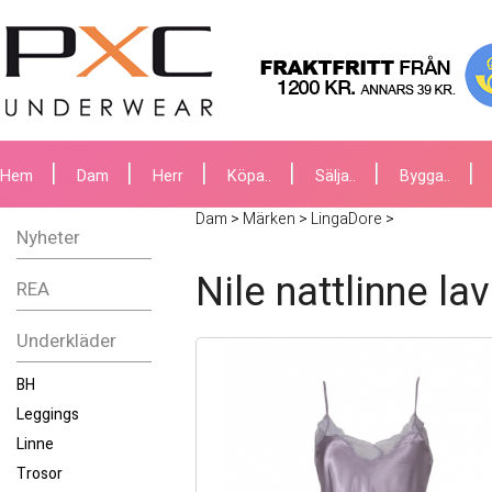
Hem
Dam
Herr
Köpa..
Sälja..
Bygga..
Dam
>
Märken
>
LingaDore
>
Nyheter
Nile nattlinne la
REA
Underkläder
BH
Leggings
Linne
Trosor