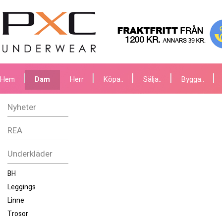
Hem
Dam
Herr
Köpa..
Sälja..
Bygga..
Nyheter
REA
Underkläder
BH
Leggings
Linne
Trosor