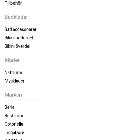
Tillbehör
Badkläder
Bad accessoarer
Bikini underdel
Bikini överdel
Kläder
Nattlinne
Myskläder
Märken
Berlei
Bestform
Cotonella
LingaDore