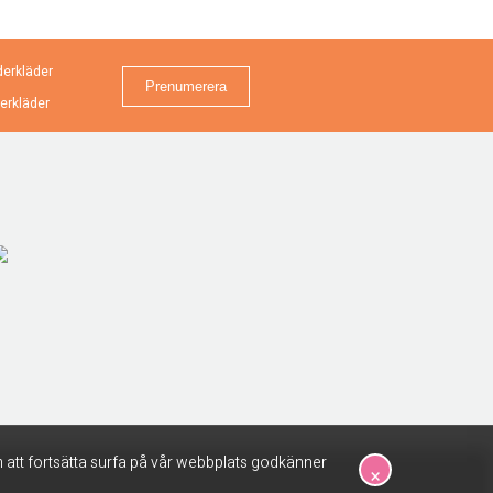
erkläder
erkläder
 att fortsätta surfa på vår webbplats godkänner
×