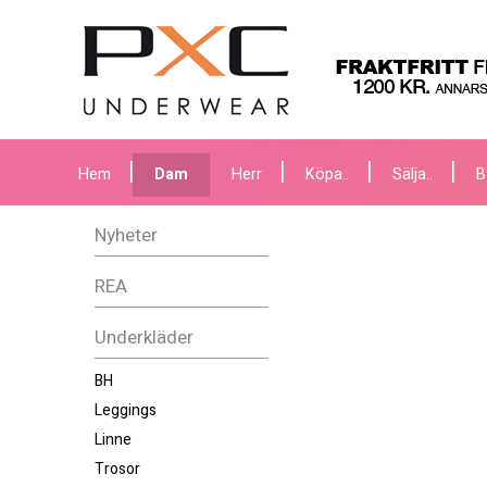
Hem
Dam
Herr
Köpa..
Sälja..
B
Nyheter
REA
Underkläder
BH
Leggings
Linne
Trosor