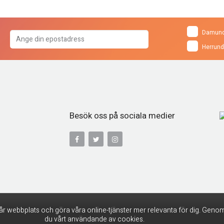
Damund
Herrund
Besök oss på sociala medier
år webbplats och göra våra online-tjänster mer relevanta för dig. Genom
du vårt användande av cookies.