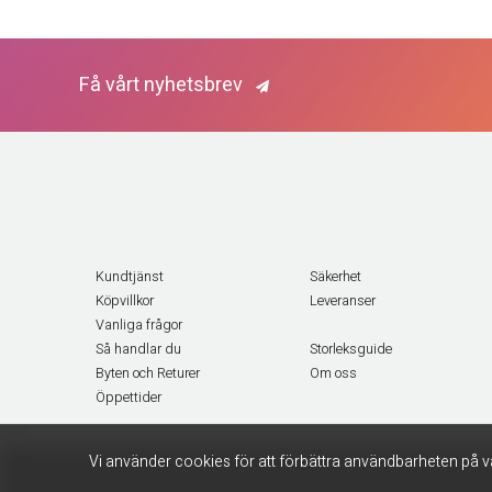
Få vårt nyhetsbrev
Kundtjänst
Säkerhet
Köpvillkor
Leveranser
Vanliga frågor
Så handlar du
Storleksguide
Byten och Returer
Om oss
Öppettider
Vi använder cookies för att förbättra användbarheten på v