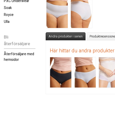
PXC Underwear
Soak
Royce
Ulla
Bli
Andra produkter i serien
Produktrecensione
återförsäljare
Här hittar du andra produkter
Återförsäljare med
hemsidor