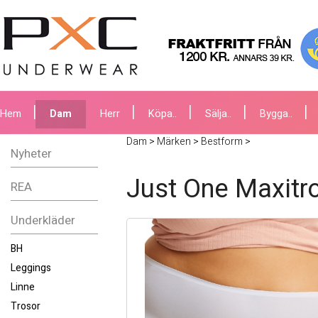
Hem
Dam
Herr
Köpa..
Sälja..
Bygga..
Dam
>
Märken
>
Bestform
>
Nyheter
Just One Maxitro
REA
Underkläder
BH
Leggings
Linne
Trosor