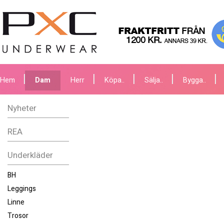
Hem
Dam
Herr
Köpa..
Sälja..
Bygga..
Nyheter
REA
Underkläder
BH
Leggings
Linne
Trosor