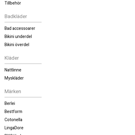
Tillbehör
Badkläder
Bad accessoarer
Bikini underdel
Bikini överdel
Kläder
Nattlinne
Myskläder
Märken
Berlei
Bestform
Cotonella
LingaDore