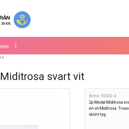
ygga..
m
>
Miditrosa svart vit
Artno: 93432-4
2p Modal Miditrosa sva
en vit Miditrosa. Trosor
skönt tyg.