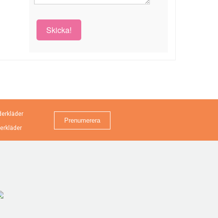
Skicka!
erkläder
erkläder