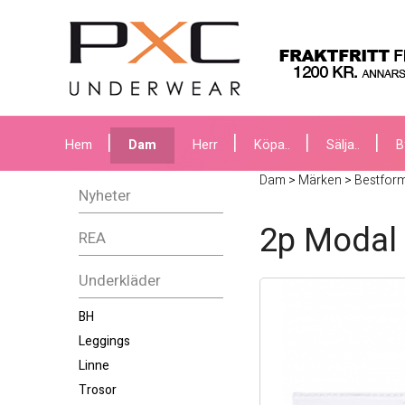
Hem
Dam
Herr
Köpa..
Sälja..
B
Dam
>
Märken
>
Bestfor
Nyheter
2p Modal 
REA
Underkläder
BH
Leggings
Linne
Trosor