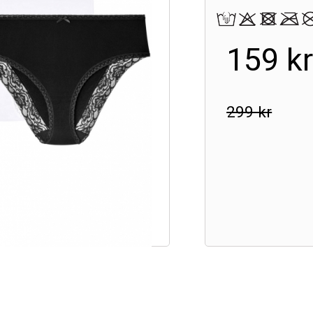
159 k
299 kr