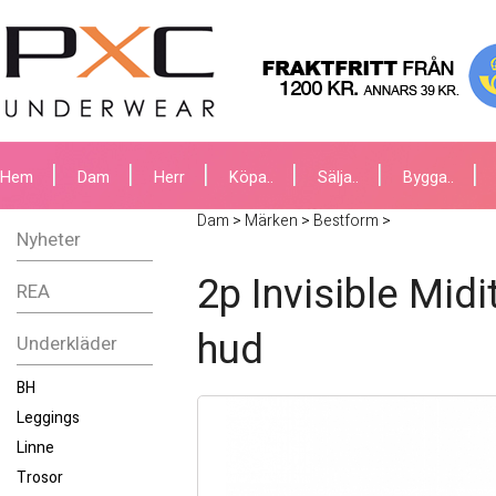
Hem
Dam
Herr
Köpa..
Sälja..
Bygga..
Dam
>
Märken
>
Bestform
>
Nyheter
2p Invisible Midi
REA
hud
Underkläder
BH
Leggings
Linne
Trosor