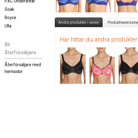
PXC Underwear
Soak
Royce
Andra produkter i serien
Produktrecensione
Ulla
Här hittar du andra produkter
Bli
återförsäljare
Återförsäljare med
hemsidor