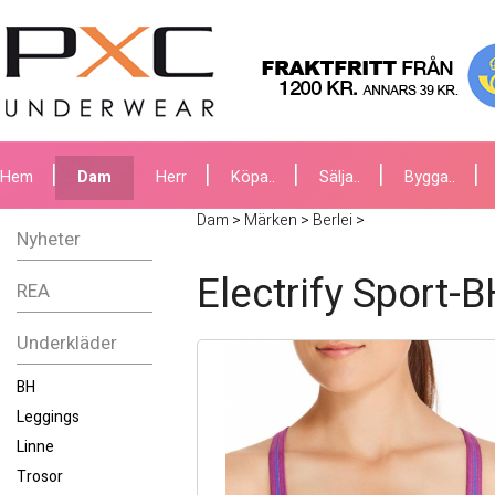
Hem
Dam
Herr
Köpa..
Sälja..
Bygga..
Dam
>
Märken
>
Berlei
>
Nyheter
Electrify Sport-B
REA
Underkläder
BH
Leggings
Linne
Trosor