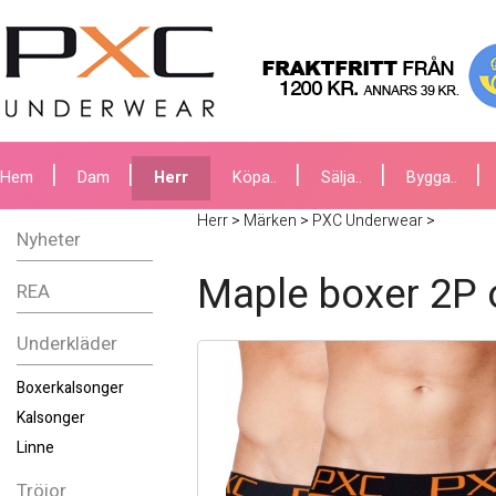
Hem
Dam
Herr
Köpa..
Sälja..
Bygga..
Herr
>
Märken
>
PXC Underwear
>
Nyheter
Maple boxer 2P 
REA
Underkläder
Boxerkalsonger
Kalsonger
Linne
Tröjor