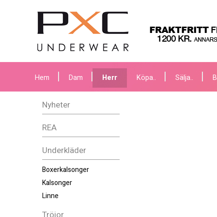
Hem
Dam
Herr
Köpa..
Sälja..
B
Nyheter
REA
Underkläder
Boxerkalsonger
Kalsonger
Linne
Tröjor