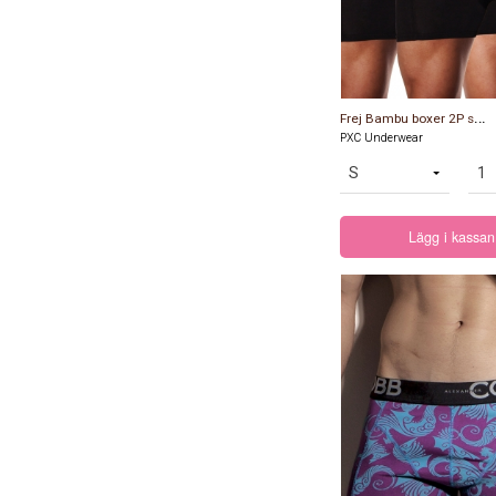
F
rej Bambu boxer 2P svart
PXC Underwear
Lägg i kassan