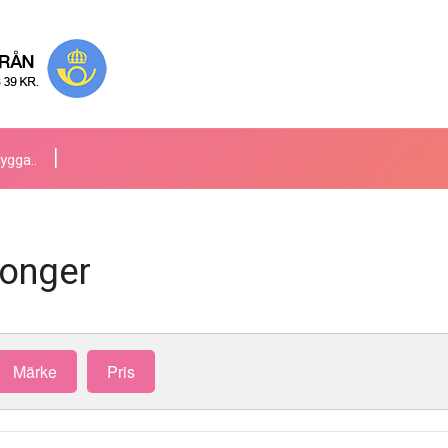
ygga..
songer
Märke
Pris