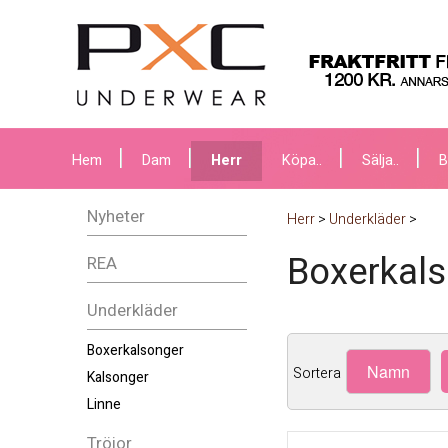
Hem
Dam
Herr
Köpa..
Sälja..
B
Nyheter
Herr
>
Underkläder
>
Boxerkal
REA
Underkläder
Boxerkalsonger
Namn
Sortera
Kalsonger
Linne
Tröjor