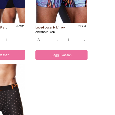
F
rej Bambu boxer 2P svart och mörkblå
359 kr
269 kr
Loved boxer blå/tryck
Alexander Cobb
 kassan
Lägg i kassan