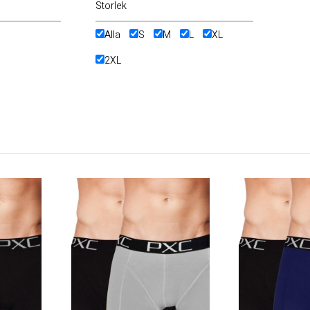
Storlek
Alla
S
M
L
XL
2XL