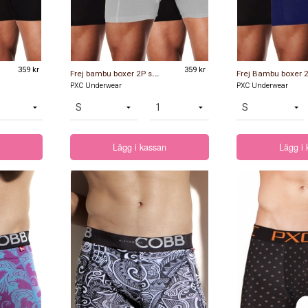
359 kr
F
rej bambu boxer 2P svart och grå
359 kr
PXC Underwear
PXC Underwear
Lägg i kassan
Lägg i