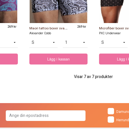
269 kr
M
aori tattoo boxer svart vit
269 kr
Alexander Cobb
PXC Underwear
Lägg i kassan
Lägg i
Visar
7
av
7
produkter
Damund
Herrund