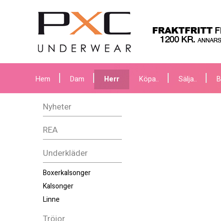
Hem
Dam
Herr
Köpa..
Sälja..
B
Nyheter
REA
Underkläder
Boxerkalsonger
Kalsonger
Linne
Tröjor