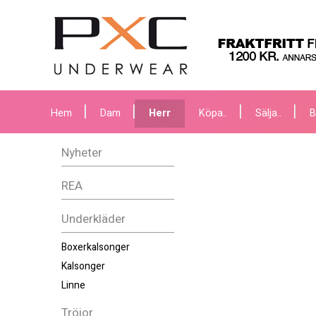
Hem
Dam
Herr
Köpa..
Sälja..
B
Nyheter
REA
Underkläder
Boxerkalsonger
Kalsonger
Linne
Tröjor