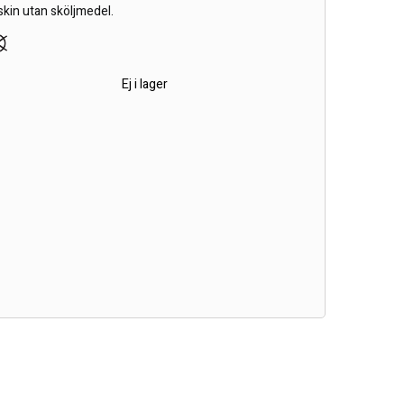
skin utan sköljmedel.
r
Ej i lager