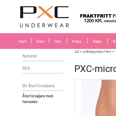
Hem
Dam
Herr
Köpa..
Sälja..
B
Jul
>
Julklappstips Herr
>
Nyheter
PXC-micro
REA
Bli återförsäljare
Återförsäljare med
hemsidor