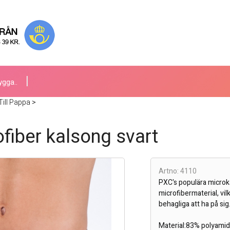
ygga..
Till Pappa
>
fiber kalsong svart
Artno: 4110
PXC's populära microka
microfibermaterial, vi
behagliga att ha på sig.
Material:83% polyamid