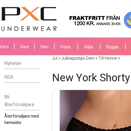
Hem
Dam
Herr
Köpa..
Sälja..
Bygga..
Jul
>
Julklappstips Dam
>
Till Henne
>
Nyheter
New York Shorty
REA
Bli
återförsäljare
Återförsäljare med
hemsidor