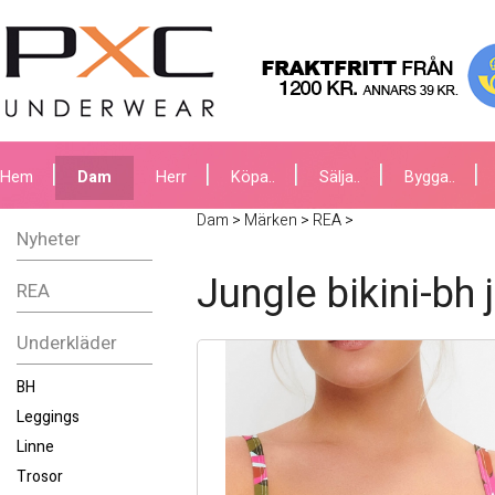
Hem
Dam
Herr
Köpa..
Sälja..
Bygga..
Dam
>
Märken
>
REA
>
Nyheter
Jungle bikini-bh 
REA
Underkläder
BH
Leggings
Linne
Trosor