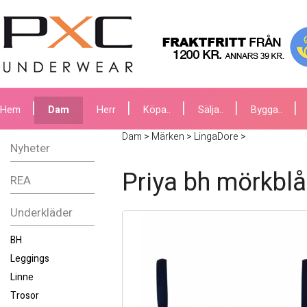
Hem
Dam
Herr
Köpa..
Sälja..
Bygga..
Dam
>
Märken
>
LingaDore
>
Nyheter
Priya bh mörkblå
REA
Underkläder
BH
Leggings
Linne
Trosor