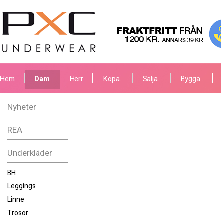
Hem
Dam
Herr
Köpa..
Sälja..
Bygga..
Nyheter
REA
Underkläder
BH
Leggings
Linne
Trosor