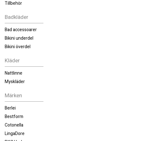
Tillbehör
Badkläder
Bad accessoarer
Bikini underdel
Bikini överdel
Kläder
Nattlinne
Myskläder
Märken
Berlei
Bestform
Cotonella
LingaDore