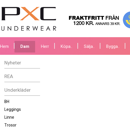
Hem
Dam
Herr
Köpa..
Sälja..
Bygga..
Nyheter
REA
Underkläder
BH
Leggings
Linne
Trosor