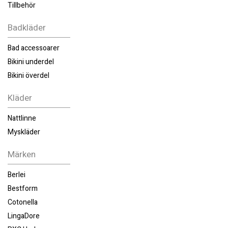
Tillbehör
Badkläder
Bad accessoarer
Bikini underdel
Bikini överdel
Kläder
Nattlinne
Myskläder
Märken
Berlei
Bestform
Cotonella
LingaDore